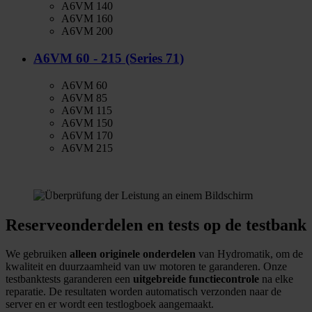
A6VM 140
A6VM 160
A6VM 200
A6VM 60 - 215 (Series 71)
A6VM 60
A6VM 85
A6VM 115
A6VM 150
A6VM 170
A6VM 215
Reserveonderdelen en tests op de testbank
We gebruiken
alleen originele onderdelen
van Hydromatik, om de
kwaliteit en duurzaamheid van uw motoren te garanderen. Onze
testbanktests garanderen een
uitgebreide functiecontrole
na elke
reparatie. De resultaten worden automatisch verzonden naar de
server en er wordt een testlogboek aangemaakt.