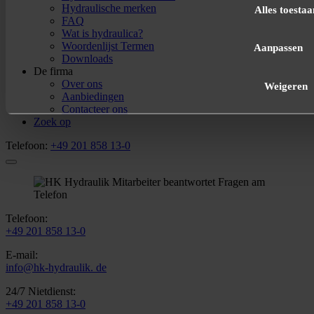
Hydraulische merken
Alles toestaa
FAQ
Wat is hydraulica?
Woordenlijst Termen
Aanpassen
Downloads
De firma
Over ons
Weigeren
Aanbiedingen
Contacteer ons
Zoek op
Telefoon:
+49 201 858 13-0
Telefoon:
+49 201 858 13-0
E-mail:
info@hk-hydraulik. de
24/7 Nietdienst:
+49 201 858 13-0