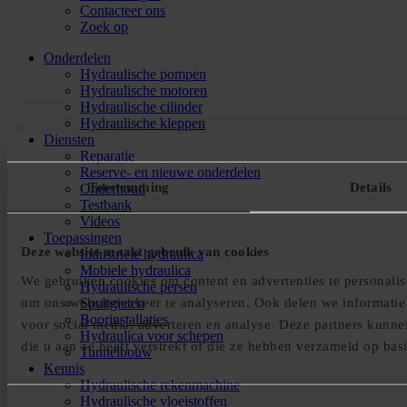
Contacteer ons
Zoek op
Onderdelen
Hydraulische pompen
Hydraulische motoren
Hydraulische cilinder
Hydraulische kleppen
Diensten
Reparatie
Reserve- en nieuwe onderdelen
Toestemming
Details
Onderhoud
Testbank
Videos
Toepassingen
Deze website maakt gebruik van cookies
Industriële hydraulica
Mobiele hydraulica
We gebruiken cookies om content en advertenties te personalis
Hydraulische persen
om ons websiteverkeer te analyseren. Ook delen we informatie
Spuitgieten
Boorinstallaties
voor social media, adverteren en analyse. Deze partners kunn
Hydraulica voor schepen
die u aan ze heeft verstrekt of die ze hebben verzameld op bas
Tunnelbouw
Kennis
Hydraulische rekenmachine
Hydraulische vloeistoffen