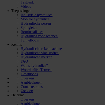
Testbank
Videos
Toepassingen
Industriële hydraulica
Mobiele hydraulica
Hydraulische persen
Spuitgieten
Boorinstallaties
Hydraulica voor schepen
Tunnelbouw
Kennis
Hydraulische rekenmachine
Hydraulische vloeistoffen
Hydraulische merken
FAQ
Wat is hydraulica?
Woordenlijst Termen
Downloads
Over ons
Aanbiedingen
Contacteer ons
Zoek op
De firma
Over ons
Aanbiedingen